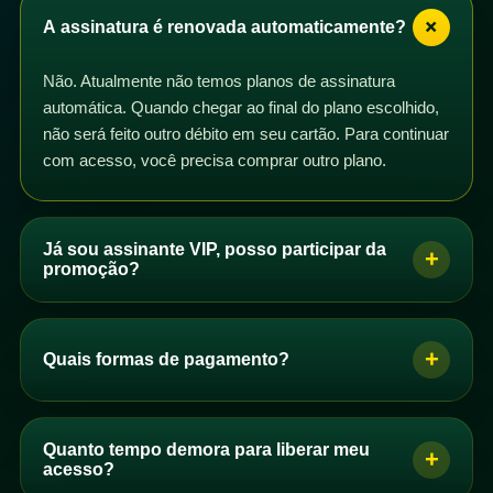
+
A assinatura é renovada automaticamente?
Não. Atualmente não temos planos de assinatura
automática. Quando chegar ao final do plano escolhido,
não será feito outro débito em seu cartão. Para continuar
com acesso, você precisa comprar outro plano.
Já sou assinante VIP, posso participar da
+
promoção?
Sim. Se você é assinante VIP com plano mensal,
trimestral, semestral ou anual, pode participar da
+
Quais formas de pagamento?
promoção. Basta comprar um dos planos de acesso e
os dias correspondentes serão adicionados ao seu
Se você é brasileiro, pode pagar por PIX, boleto ou
plano após a confirmação do pagamento.
cartão de crédito. Se você não é brasileiro, pode
Quanto tempo demora para liberar meu
+
Você pode comprar quantos planos quiser. Se perceber
comprar com cartão de crédito.
acesso?
que seus dias não foram adicionados automaticamente,