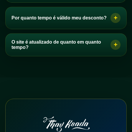
Se você pagou com cartão de crédito, seu acesso é
entre em contato pelo formulário de contato. Não se
liberado ou os dias são adicionados ao seu plano assim
preocupe, você não perde nenhum dia.
+
Por quanto tempo é válido meu desconto?
que a operadora liberar o pagamento, normalmente em
alguns minutos.
O desconto é válido apenas para esta compra. Ou seja,
Se você pagou por PIX, a liberação costuma acontecer
no término do seu plano, se quiser continuar assinante,
O site é atualizado de quanto em quanto
+
em até 10 minutos. No boleto, pode levar até 48 horas
você pagará o valor atual do plano desejado. Por isso,
tempo?
para o pagamento ser identificado.
escolha o plano mais longo que puder.
O site é atualizado com novos vídeos toda semana, no
Se por algum motivo seus dias não forem adicionados
mínimo 1 por semana, mas normalmente são de 2 a 3
ao plano atual, não se preocupe. Basta entrar em
atualizações semanais.
contato pelo formulário de dúvidas que faremos a adição
A frequência pode variar porque produzimos nossos
manualmente.
próprios conteúdos. Entre novas aventuras e edições,
pode haver uma certa demora.