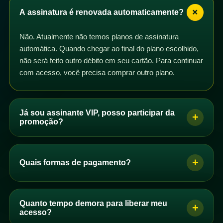
+
A assinatura é renovada automaticamente?
Não. Atualmente não temos planos de assinatura
automática. Quando chegar ao final do plano escolhido,
não será feito outro débito em seu cartão. Para continuar
com acesso, você precisa comprar outro plano.
Já sou assinante VIP, posso participar da
+
promoção?
Sim. Se você é assinante VIP com plano mensal,
trimestral, semestral ou anual, pode participar da
+
Quais formas de pagamento?
promoção. Basta comprar um dos planos de acesso e
os dias correspondentes serão adicionados ao seu
Se você é brasileiro, pode pagar por PIX, boleto ou
plano após a confirmação do pagamento.
cartão de crédito. Se você não é brasileiro, pode
Quanto tempo demora para liberar meu
+
Você pode comprar quantos planos quiser. Se perceber
comprar com cartão de crédito.
acesso?
que seus dias não foram adicionados automaticamente,