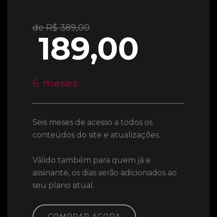
de R$ 389,00
189,00
6 meses
Seis meses de acesso a todos os
conteúdos do site e atualizações.
Válido também para quem já e
assinante, os dias serão adicionados ao
seu plano atual.
COMPRAR AGORA