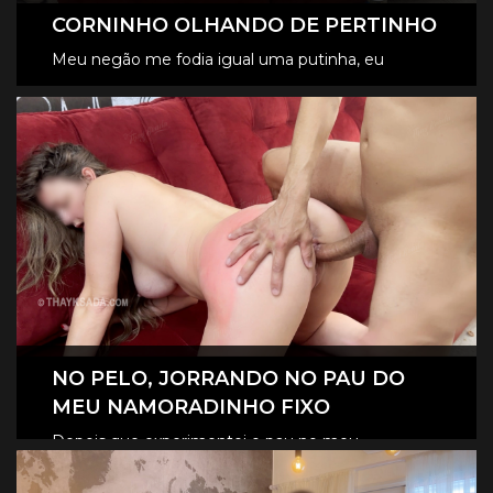
CORNINHO OLHANDO DE PERTINHO
Meu negão me fodia igual uma putinha, eu
gozava como nunca e claro que o corninho quiz
CONFIRA OS VÍDEOS VIP
ver de pertinho.
NO PELO, JORRANDO NO PAU DO
MEU NAMORADINHO FIXO
Depois que experimentei o pau no meu
namoradinho sem camisinha não tem mais jeito,
CONFIRA OS VÍDEOS VIP
agora só quero gozar assim.