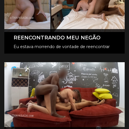
REENCONTRANDO MEU NEGÃO
Eu estava morrendo de vontade de reencontrar
meu negão, e posso dizer, nunca gozei tanto
CONFIRA OS VÍDEOS VIP
quanto esse dia.