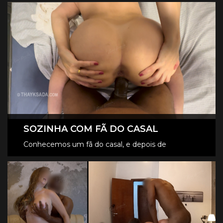
CONFIRA OS VÍDEOS VIP
carro mesmo.
SOZINHA COM FÃ DO CASAL
Conhecemos um fã do casal, e depois de
descontrair muito fui para o quarto com ele, que
CONFIRA OS VÍDEOS VIP
loucura.