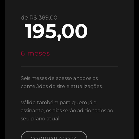
de R$ 389,00
195,00
6 meses
Seis meses de acesso a todos os
conteúdos do site e atualizações.
Válido também para quem já e
assinante, os dias serão adicionados ao
seu plano atual.
COMPRAR AGORA