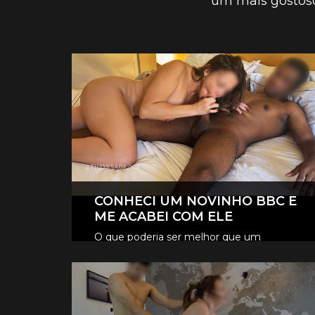
um mais gostoso
CONHECI UM NOVINHO BBC E
ME ACABEI COM ELE
O que poderia ser melhor que um
novinho? ahh um novinho BBC adorei
CONFIRA OS VÍDEOS VIP
conhecer ele.