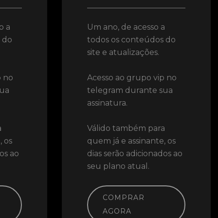
o a
Um ano, de acesso a
 do
todos os conteúdos do
site e atualizações.
p no
Acesso ao grupo vip no
sua
telegram durante sua
assinatura.
a
Válido também para
, os
quem já e assinante, os
os ao
dias serão adicionados ao
seu plano atual.
COMPRAR
AGORA