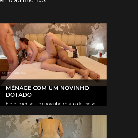
amoradinho fixo.
MÉNAGE COM UM NOVINHO
DOTADO
Ele é imenso, um novinho muito delicioso,
safado e me fez gozar muito.
CONFIRA OS VÍDEOS VIP