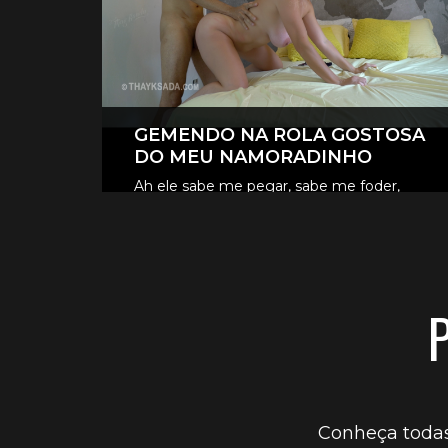
GEMENDO NA ROLA GOSTOSA
DO MEU NAMORADINHO
Ah ele sabe me pegar, sabe me foder,
sabe me fazer gozar, esse meu
CONFIRA OS VÍDEOS VIP
namoradinho é uma loucura.
Conheça todas