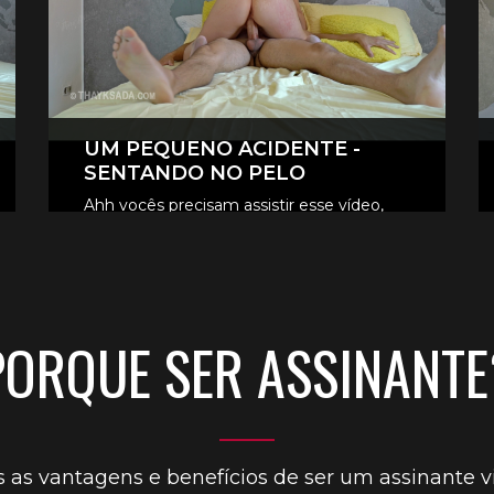
UM PEQUENO ACIDENTE -
SENTANDO NO PELO
Ahh vocês precisam assistir esse vídeo,
um pequeno acidente aconteceu e meu
CONFIRA OS VÍDEOS VIP
namoradinho nem ligou.
PORQUE SER ASSINANTE
 as vantagens e benefícios de ser um assinante vi