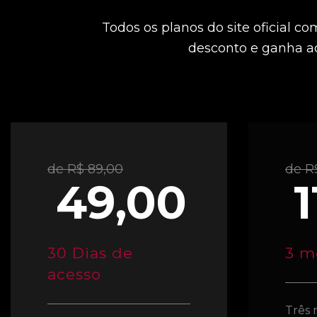
Todos os planos do site oficial c
desconto e ganha ace
de R$ 89,00
de R
49,00
1
30 Dias de
3 m
acesso
Três 