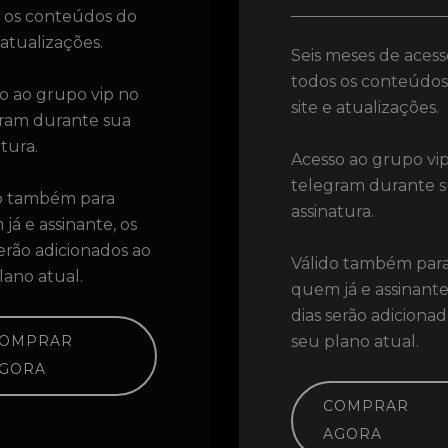
 os conteúdos do
 atualizações.
Seis meses de acess
todos os conteúdos
o ao grupo vip no
site e atualizações.
ram durante sua
atura.
Acesso ao grupo vi
telegram durante 
o também para
assinatura.
já e assinante, os
serão adicionados ao
Válido também par
lano atual.
quem já e assinante
dias serão adicionad
OMPRAR
seu plano atual.
GORA
COMPRAR
AGORA