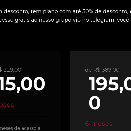
om desconto, tem plano com até 50% de desconto, 
sso grátis ao nosso grupo vip no telegram, você v
$ 229,00
de R$ 389,00
15,00
195,
0
eses
6 meses
meses de acesso a