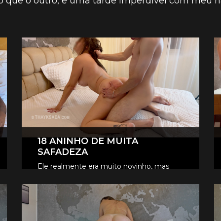
 que o outro, e uma tarde imperdível com meu n
18 ANINHO DE MUITA
SAFADEZA
Ele realmente era muito novinho, mas
amores, que novinho safado.
CONFIRA OS VÍDEOS VIP