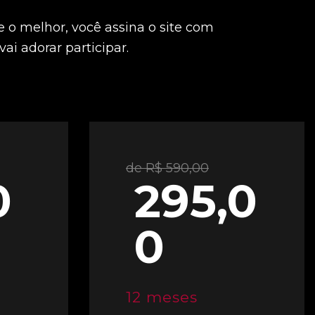
e o melhor, você assina o site com
ai adorar participar.
de R$ 590,00
0
295,0
0
12 meses