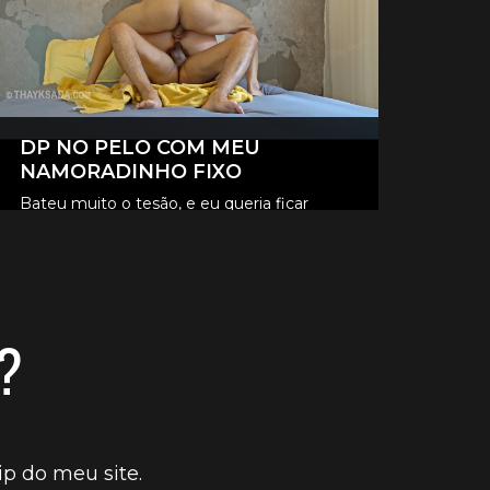
DP NO PELO COM MEU
NAMORADINHO FIXO
Bateu muito o tesão, e eu queria ficar
toda completinha, dei o cuzinho no pelo
CONFIRA OS VÍDEOS VIP
pro namoradinho.
?
p do meu site.