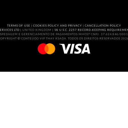
TERMS OF USE
|
COOKIES POLICY AND PRIVACY
|
CANCELLATION POLICY
ERVICES LTD
| UNITED KINGDOM |
18 U.S.C. 2257 RECORD-KEEPING REQUIREME
SPEDAGEM E GERENCIAMENTO DE PAGAMENTOS MHOST CNPJ: 37.624.846/0001
OPYRIGHT © CONTEÚDO VIP THAY KSADA. TODOS OS DIREITOS RESERVADOS 202