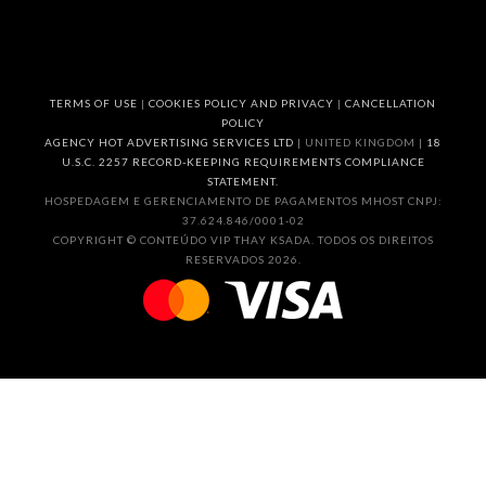
TERMS OF USE
|
COOKIES POLICY AND PRIVACY
|
CANCELLATION
POLICY
AGENCY HOT ADVERTISING SERVICES LTD
| UNITED KINGDOM |
18
U.S.C. 2257 RECORD-KEEPING REQUIREMENTS COMPLIANCE
STATEMENT.
HOSPEDAGEM E GERENCIAMENTO DE PAGAMENTOS MHOST CNPJ:
37.624.846/0001-02
COPYRIGHT © CONTEÚDO VIP THAY KSADA. TODOS OS DIREITOS
RESERVADOS 2026.