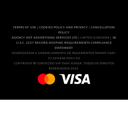
TERMS OF USE
|
COOKIES POLICY AND PRIVACY
|
CANCELLATION
POLICY
AGENCY HOT ADVERTISING SERVICES LTD
| UNITED KINGDOM |
18
U.S.C. 2257 RECORD-KEEPING REQUIREMENTS COMPLIANCE
STATEMENT.
HOSPEDAGEM E GERENCIAMENTO DE PAGAMENTOS MHOST CNPJ:
37.624.846/0001-02
COPYRIGHT © CONTEÚDO VIP THAY KSADA. TODOS OS DIREITOS
RESERVADOS 2026.