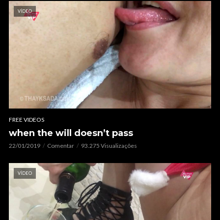
VÍDEO
FREE VIDEOS
when the will doesn’t pass
22/01/2019
Comentar
93.275 Visualizações
VÍDEO