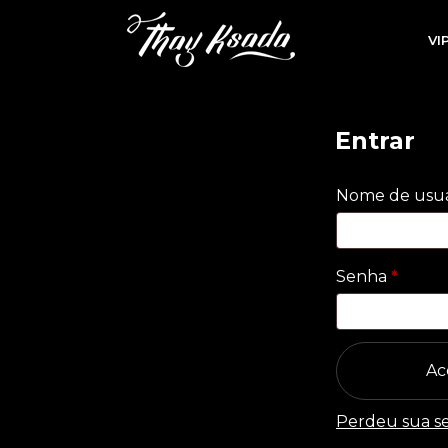
VI
Entrar
Nome de usuá
Obriga
Senha
*
Ac
Perdeu sua s