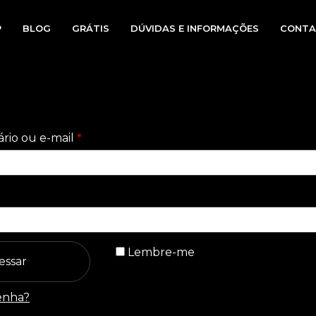
P
BLOG
GRÁTIS
DÚVIDAS E INFORMAÇÕES
CONTA
Obrigatório
rio ou e-mail
*
tório
Lembre-me
essar
enha?