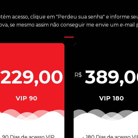
btém acesso, clique em "Perdeu sua senha" e informe seu
va, se mesmo assim não conseguir me envie um e-mail p
229,00
389,0
R$
VIP 90
VIP 180
90 Dias de acesso VIP
180 Dias de acesso VI