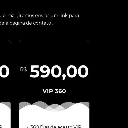
 e-mail, iremos enviar um link para
ela pagina de contato .
0
590,00
R$
VIP 360
P
360 Dias de acesso VIP