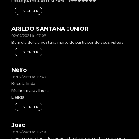
Esses peitos e essa buceta… affff ❤❤❤❤❤
RESPONDER
ARILDO SANTANA JUNIOR
02/09/2021 às 07:09
Bom dia delícia gostaria muito de participar de seus vídeos
RESPONDER
Nélio
01/09/2021 às 19:49
Buceta linda
Mulher maravilhosa
Delicia
RESPONDER
João
01/09/2021 às 18:58
Como eu gostaria de ser está banheira pra está lê cariciano