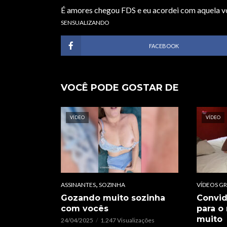
É amores chegou FDS e eu acordei com aquela v
SENSUALIZANDO
FACEBOOK
VOCÊ PODE GOSTAR DE
VÍDEO
VÍDEO
,
ASSINANTES
SOZINHA
VÍDEOS GR
Gozando muito sozinha
Convi
com vocês
para o
muito
24/04/2025
1.247 Visualizações