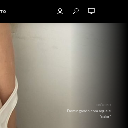
TO
PRÓXIMO
Domingando com aquele
“calor”