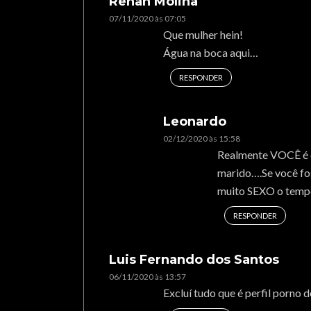
Renan Molina
07/11/2020 às 07:05
Que mulher hein!
Água na boca aqui…
RESPONDER
Leonardo
02/12/2020 às 15:58
Realmente VOCÊ é e
marido….Se você fos
muito SEXO o tempo
RESPONDER
Luis Fernando dos Santos
06/11/2020 às 13:57
Excluí tudo que é perfil porno 