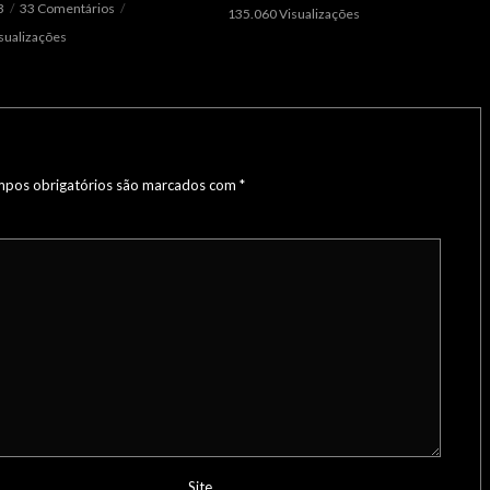
3
33 Comentários
135.060 Visualizações
sualizações
pos obrigatórios são marcados com
*
Site