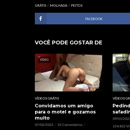
GRÁTIS
MOLHADA
PEITOS
FACEBOOK
VOCÊ PODE GOSTAR DE
VÍDEO
VÍDEO
VÍDEOS GRÁTIS
VÍDEOS GR
Convidamos um amigo
Pedin
para o motel e gozamos
safadi
muito
09/01/202
07/02/2023
33 Comentários
134.832 Vi