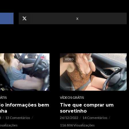
X
VÍDEO
ÁTIS
VÍDEOS GRÁTIS
do informações bem
Tive que comprar um
nha
sorvetinho
3
13 Comentários
26/12/2022
14 Comentários
sualizações
116.806 Visualizações