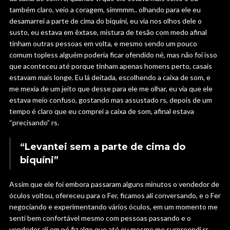
também claro, veio a coragem, simmmm.. olhando para ele eu
desamarrei a parte de cima do biquíni, eu via nos olhos dele o
susto, eu estava em êxtase, mistura de tesão com medo afinal
tinham outras pessoas em volta, e mesmo sendo um pouco
comum topless alguém poderia ficar ofendido né, mas não foi isso
que aconteceu até porque tinham apenas homens perto, casais
estavam mais longe. Eu lá deitada, escolhendo a caixa de som, e
me mexia de um jeito que desse para ele me olhar, eu via que ele
estava meio confuso, gostando mas assustado rs, depois de um
tempo é claro que eu comprei a caixa de som, afinal estava
“precisando” rs.
“Levantei sem a parte de cima do
biquíni”
Assim que ele foi embora passaram alguns minutos o vendedor de
óculos voltou, ofereceu para o Fer, ficamos ali conversando, e o Fer
negociando e experimentando vários óculos, em um momento me
senti bem confortável mesmo com pessoas passando e o
vendedor ali em pé fiz algo que até eu mesmo me surpreendi rs,