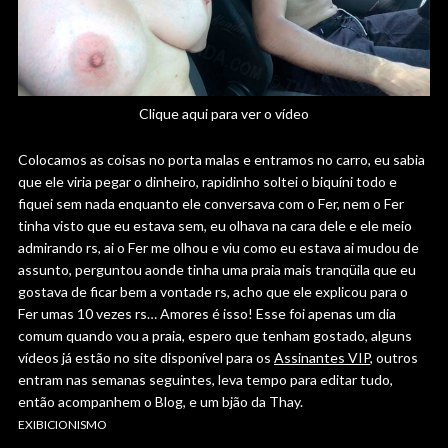
Clique aqui para ver o vídeo
Colocamos as coisas no porta malas e entramos no carro, eu sabia
que ele viria pegar o dinheiro, rapidinho soltei o biquíni todo e
fiquei sem nada enquanto ele conversava com o Fer, nem o Fer
tinha visto que eu estava sem, eu olhava na cara dele e ele meio
admirando rs, ai o Fer me olhou e viu como eu estava ai mudou de
assunto, perguntou aonde tinha uma praia mais tranqüila que eu
gostava de ficar bem a vontade rs, acho que ele explicou para o
Fer umas 10 vezes rs… Amores é isso! Esse foi apenas um dia
comum quando vou a praia, espero que tenham gostado, alguns
vídeos já estão no site disponível para os
Assinantes VIP
, outros
entram nas semanas seguintes, leva tempo para editar tudo,
então acompanhem o Blog, e um bjão da Thay.
EXIBICIONISMO