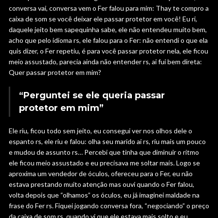
conversa vai, conversa vem o Fer falou para mim: Thay te compro a
caixa de som se você deixar ele passar protetor em você! Eu ri,
daquele jeito bem sapequinha sabe, ele não entendeu muito bem,
acho que pelo idioma rs, ele falou para o Fer: não entendi o que ela
quis dizer, o Fer repetiu, é para você passar protetor nela, ele ficou
meio assustado, parecia ainda não entender rs, ai fui bem direta:
Quer passar protetor em mim?
“Perguntei se ele queria passar
protetor em mim”
Ele riu, ficou todo sem jeito, eu consegui ver nos olhos dele o
espanto rs, ele riu e falou: olha seu marido ai rs, riu mais um pouco
e mudou de assunto rs… Percebi que tinha que diminuir o ritmo
ele ficou meio assustado e eu precisava me soltar mais. Logo se
aproxima um vendedor de óculos, ofereceu para o Fer, eu não
estava prestando muito atenção mas ouvi quando o Fer falou,
volta depois que “olhamos” os óculos, eu já imaginei maldade na
frase do Fer rs. Fiquei jogando conversa fora, “negociando” o preço
da caixa de som rs, quando vi que ele estava mais solto e eu