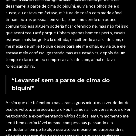
desamarrei a parte de cima do biquíni, eu via nos olhos dele o
susto, eu estava em êxtase, mistura de tesão com medo afinal
tinham outras pessoas em volta, e mesmo sendo um pouco
comum topless alguém poderia ficar ofendido né, mas não foi isso
que aconteceu até porque tinham apenas homens perto, casais
estavam mais longe. Eu lá deitada, escolhendo a caixa de som, e
me mexia de um jeito que desse para ele me olhar, eu via que ele
estava meio confuso, gostando mas assustado rs, depois de um
tempo é claro que eu comprei a caixa de som, afinal estava
“precisando” rs.
“Levantei sem a parte de cima do
biquíni”
Assim que ele foi embora passaram alguns minutos o vendedor de
óculos voltou, ofereceu para o Fer, ficamos ali conversando, e o Fer
negociando e experimentando vários óculos, em um momento me
senti bem confortável mesmo com pessoas passando e o
vendedor ali em pé fiz algo que até eu mesmo me surpreendi rs,
não pela coragem do vendedor estar ali, e sim porque tinham