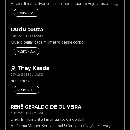
Voce é linda cativante…. fico louco quando vejo seus posts,,
RESPONDER
Dudu souza
14/12/2018 às 09:48
Quero beijar cada milímetro desse corpo !
RESPONDER
Thay Ksada
27/12/2018 às 18:32
hummm rs
RESPONDER
RENÊ GERALDO DE OLIVEIRA
13/12/2018 às 21:24
Linda E Intrigante ! insinuante e Exibida !
Vc é uma Mulher Sensacional ! Causa excitação e Desejos