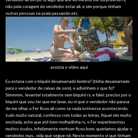
não pela coragem do vendedor estar ali, e sim porque tinham
outras pessoas na praia passando etc.
assista o vídeo aqui
Eu estava com o biquíni desamarrado lembra? (tinha desamarrado
para o vendedor de caixas de som), e adivinhem o que fiz?
Simmmm.. levantei totalmente sem biquíni rs, e falei: preciso por o
biquíni que vou ter que me lavar, eu vi que o vendedor não parava
de me olhar, o Fer ficou ali como se nada estivesse acontecendo,
tudo muito natural, confesso com todas as letras, fiquei sim muito
excitada, acho que até bem molhadinha rs, o Fer experimentou
muitos óculos, infelizmente nenhum ficou bom, queríamos ajudar o
vendedor, mas.. vida que segue né. Neste momento vi que tinham