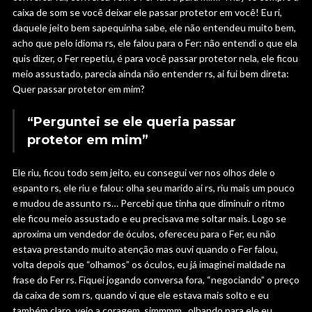
caixa de som se você deixar ele passar protetor em você! Eu ri,
daquele jeito bem sapequinha sabe, ele não entendeu muito bem,
acho que pelo idioma rs, ele falou para o Fer: não entendi o que ela
quis dizer, o Fer repetiu, é para você passar protetor nela, ele ficou
meio assustado, parecia ainda não entender rs, ai fui bem direta:
Quer passar protetor em mim?
“Perguntei se ele queria passar
protetor em mim”
Ele riu, ficou todo sem jeito, eu consegui ver nos olhos dele o
espanto rs, ele riu e falou: olha seu marido ai rs, riu mais um pouco
e mudou de assunto rs… Percebi que tinha que diminuir o ritmo
ele ficou meio assustado e eu precisava me soltar mais. Logo se
aproxima um vendedor de óculos, ofereceu para o Fer, eu não
estava prestando muito atenção mas ouvi quando o Fer falou,
volta depois que “olhamos” os óculos, eu já imaginei maldade na
frase do Fer rs. Fiquei jogando conversa fora, “negociando” o preço
da caixa de som rs, quando vi que ele estava mais solto e eu
também claro, veio a coragem, simmmm.. olhando para ele eu