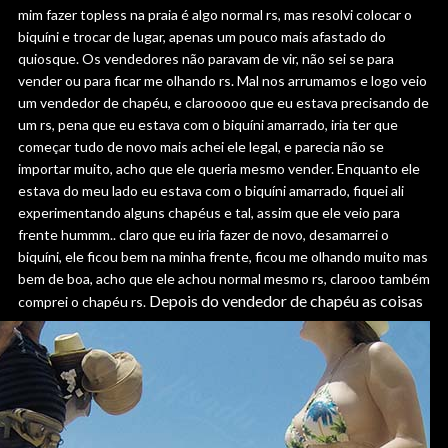
mim fazer topless na praia é algo normal rs, mas resolvi colocar o
biquíni e trocar de lugar, apenas um pouco mais afastado do
quiosque. Os vendedores não paravam de vir, não sei se para
vender ou para ficar me olhando rs. Mal nos arrumamos e logo veio
um vendedor de chapéu, e clarooooo que eu estava precisando de
um rs, pena que eu estava com o biquíni amarrado, iria ter que
começar tudo de novo mais achei ele legal, e parecia não se
importar muito, acho que ele queria mesmo vender. Enquanto ele
estava do meu lado eu estava com o biquíni amarrado, fiquei ali
experimentando alguns chapéus e tal, assim que ele veio para
frente hummm.. claro que eu iria fazer de novo, desamarrei o
biquíni, ele ficou bem na minha frente, ficou me olhando muito mas
bem de boa, acho que ele achou normal mesmo rs, clarooo também
Depois do vendedor de chapéu as coisas
comprei o chapéu rs.