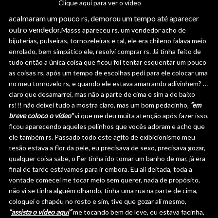
Clique aqui para ver o vídeo
acalmaram um pouco rs, demorou um tempo até aparecer
outro vendedor.
Masss apareceu rs, um vendedor acho de
bijuterias, pulseiras, tornozeleiras e tal, ele era chileno falava meio
enrolado, bem simpático ele, resolvi comprar rs. Já tinha feito de
tudo então a única coisa que ficou foi tentar esquentar um pouco
as coisas rs, após um tempo de escolhas pedi para ele colocar uma
no meu tornozelo rs, e quando ele estava amarrando adivinhem? …
claro que desamarrei, mas não a parte de cima e sim a de baixo
rs!!! não deixei tudo a mostra claro, mas um bom pedacinho,
“em
breve coloco o vídeo”
vi que me deu muita atenção após fazer isso,
ficou aparecendo aqueles pelinhos que vocês adoram e acho que
ele também rs. Passado todo este agito de exibicionismo meu
tesão estava a flor da pele, eu precisava de sexo, precisava gozar,
qualquer coisa sabe, o Fer tinha ido tomar um banho de mar, já era
final de tarde estávamos para ir embora. Eu ali deitada, toda a
vontade comecei me tocar meio sem querer, nada de propósito,
não vi se tinha alguém olhando, tinha uma rua na parte de cima,
coloquei o chapéu no rosto e sim, tive que gozar ali mesmo,
“
assista o vídeo aqui
“
me tocando bem de leve, eu estava facinha,