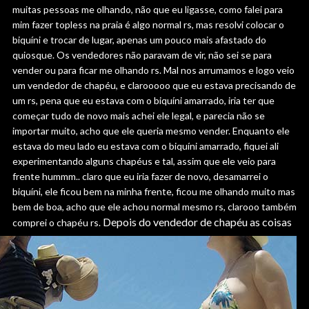
muitas pessoas me olhando, não que eu ligasse, como falei para
mim fazer topless na praia é algo normal rs, mas resolvi colocar o
biquíni e trocar de lugar, apenas um pouco mais afastado do
quiosque. Os vendedores não paravam de vir, não sei se para
vender ou para ficar me olhando rs. Mal nos arrumamos e logo veio
um vendedor de chapéu, e clarooooo que eu estava precisando de
um rs, pena que eu estava com o biquíni amarrado, iria ter que
começar tudo de novo mais achei ele legal, e parecia não se
importar muito, acho que ele queria mesmo vender. Enquanto ele
estava do meu lado eu estava com o biquíni amarrado, fiquei ali
experimentando alguns chapéus e tal, assim que ele veio para
frente hummm.. claro que eu iria fazer de novo, desamarrei o
biquíni, ele ficou bem na minha frente, ficou me olhando muito mas
bem de boa, acho que ele achou normal mesmo rs, clarooo também
Depois do vendedor de chapéu as coisas
comprei o chapéu rs.